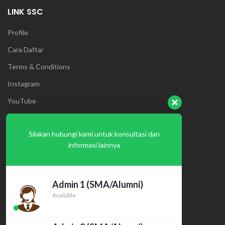
LINK SSC
Profile
Cara Daftar
Terms & Conditions
Instagram
Silakan hubungi kami untuk konsultasi dan
YouTube
informasi lainnya
Twitter
Admin 1 (SMA/Alumni)
PROGRAM
Available
Intensif UTBK
Ultima
Admin 2 (SMA/Alumni)
Available
Terms & Conditions
Program